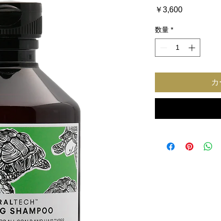
価
￥3,600
格
数量
*
カ